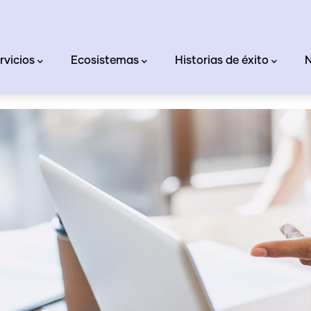
rvicios
Ecosistemas
Historias de éxito
N